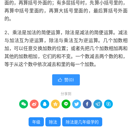
面的，再算括号外面的；有多层括号时，先算小括号里的，
再算中括号里面的，再算大括号里面的，最后算括号外面
的。
2、乘法是加法的简便运算，除法是减法的简便运算。减法
与加法互为逆运算，除法与乘法互为逆运算。几个加数相
加，可以任意交换加数的位置；或者先把几个加数相加再和
其他的加数相加，它们的和不变。一个数减去两个数的和，
等于从这个数中依次减去和里的每一个加数。
赞(
0
)

分享到









年级
除法
除法是几年级学的