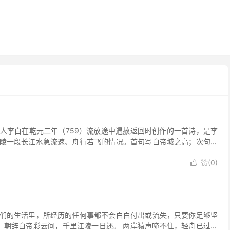
人李白在乾元二年（759）流放途中遇赦返回时创作的一首诗，是李
陵一段长江水急流速、舟行若飞的情况。首句写白帝城之高；次句写
赞(
0
)

们的生活里，所经历的任何事都不会白白付出或流失，只要你足够坚
 朝辞白帝彩云间，千里江陵一日还。 两岸猿声啼不住，轻舟已过万