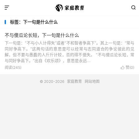


标签：下一句是什么什么
不与傻瓜论长短，下一句是什么什么
下一句是：“不与小人计得失”或者“不和智者争高下”。其上一句是：“常与
同好争高下。”这两句话的意思是可以经常与志同道合的争论彼此的见
解，但不要与愚蠢的人斤斤计较，否的得不偿失。 “不与傻瓜论长短，常
与同好争高下。”出自《欢乐颂》，意思是永远...
阅读(245)
赞(
0
)

© 2020-2026
家庭教育
网站地图