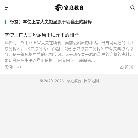


标签：卒使上官大夫短屈原于顷襄王的翻译
卒使上官大夫短屈原于顷襄王的翻译
翻译为：终于让上官大夫在顷襄王面前说屈原的坏话。出自司马迁的《屈
原列传》。 《屈原列传》节选自《史记·屈原贾生列传》中有关屈原的部
分，是一篇风格独特的人物传记。这是现存关于屈原最早的完整的史料，
是研究屈原生平的重要依据。 原文内容： 屈原者...
阅读(257)
赞(
0
)

© 2020-2026
家庭教育
网站地图