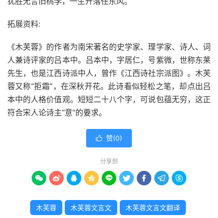
犹胜无言旧桃李，一生开落任东风。
拓展资料:
《木芙蓉》的作者为南宋著名的史学家、理学家、诗人、词
人兼诗评家的吕本中。吕本中，字居仁，号紫微，世称东莱
先生，也是江西诗派中人，曾作《江西诗社宗派图》。木芙
蓉又称“拒霜”，在深秋开花。此诗看似轻松之笔，却点出吕
本中的人格价值观。短短二十八个字，可说包蕴无穷，这正
符合宋人论诗主“意”的要求。
赞(
0
)

分享到









木芙蓉
木芙蓉文言文
木芙蓉文言文翻译