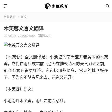


学前教育
正文

木芙蓉文言文翻译
2023-06-22 20:26:09
阅读(373)
《木芙蓉》全文翻译是：小池塘的南岸盛开着美丽的木芙
蓉，它们在雨后或霜前（意为在摧毁花木的天气到来之前）
都会有意开得更红艳。它还比那些繁多、常见的桃李好多
了，因为它不随春风来去、花谢又花开。
《木芙蓉》原文：
小池南畔木芙蓉，雨后霜前着意红。