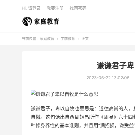
Hi, 请登录
我要注册
找回密码
当前位置：
家庭教育
学前教育
正文


谦谦君子卑
2023-06-22 13:02:06
谦谦君子，卑以自牧也意思是：道德高尚的人，
自傲。这句话出自西周姬昌所作《周易》六十四
种修身养性的基本准则，并且用“满招损，谦受益