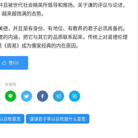
并且被世代社会精英所倡导和推扬。关于谦的评议与论述，
、越来越饱满的态势。
美德，并且是有身份、有地位、有教养的君子必须具备的。
虚的内涵，把它与其它的品质联系起来。传统上对道德伦理
是《周易》成为儒家经典的内在原因。
赞(
0
)

分享到





以自牧意思
谦谦君子卑以自牧是什么意思