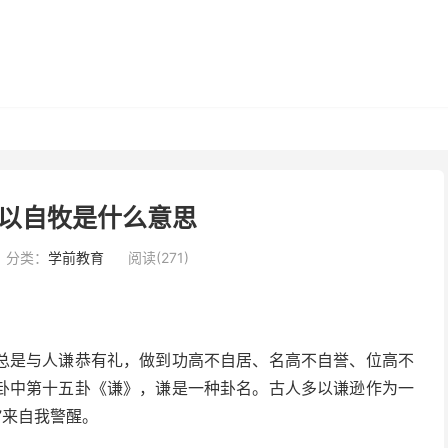
以自牧是什么意思
分类：
学前教育
阅读(271)
总是与人谦恭有礼，做到功高不自居、名高不自誉、位高不
卦中第十五卦《谦》，谦是一种卦名。古人多以谦逊作为一
”来自我警醒。