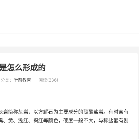
是怎么形成的
分类：
学前教育
阅读(236)
灰岩简称灰岩，以方解石为主要成分的碳酸盐岩。有时含有
黑、黄、浅红、褐红等颜色，硬度一般不大，与稀盐酸有剧