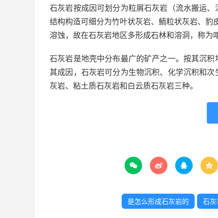
石灰岩按成因可划分为粒屑石灰岩（流水搬运、
结构构造可细分为竹叶状灰岩、鲕粒状灰岩、豹皮
溶蚀，故在石灰岩地区多形成石林和溶洞，称为
石灰岩是地壳中分布最广的矿产之一。按其沉积
其成因，石灰岩可分为生物沉积、化学沉积和次
灰岩、粘土质石灰岩和白云质石灰岩三种。




是怎么形成石灰岩的
石灰