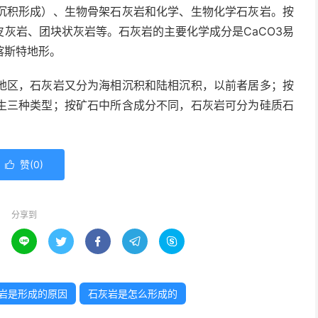
沉积形成）、生物骨架石灰岩和化学、生物化学石灰岩。按
灰岩、团块状灰岩等。石灰岩的主要化学成分是CaCO3易
喀斯特地形。
地区，石灰岩又分为海相沉积和陆相沉积，以前者居多；按
生三种类型；按矿石中所含成分不同，石灰岩可分为硅质石
赞(
0
)

分享到





岩是形成的原因
石灰岩是怎么形成的