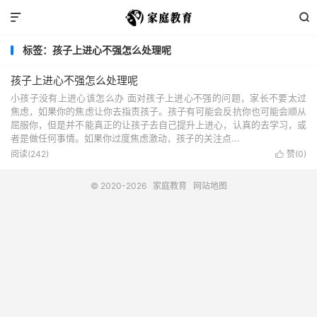


标签：孩子上进心不强怎么处理呢
孩子上进心不强怎么处理呢
小孩子没有上进心该怎么办 面对孩子上进心不强的问题，家长不要太过
焦虑，如果你的焦虑让你去指责孩子。孩子有可能会反抗你也可能会顺从
屈服你，但是并不能真正的让孩子去自己提升上进心，认真的去学习，或
者是做任何事情。如果你过度焦虑激动，孩子的关注点...
阅读(242)
赞(
0
)

© 2020-2026
家庭教育
网站地图