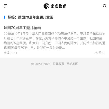


标签：建国70周年主题儿童画
建国70周年主题儿童画
2019年10月1日是中华人民共和国成立70周年纪念日。穿越五千年悠悠岁
月和七十年缤纷花季，在亿万炎黄子孙的心中凝结一个主题：祖国母亲！
绚丽的五星红旗，和太阳一同升起！中国人民的脚步，共同踏出前行的道
路!祖国母亲70岁生日，让我们一起对她说...
阅读(301)
赞(
0
)

© 2020-2026
家庭教育
网站地图