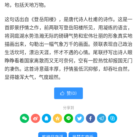
地，包括天地万物。
这句话出自《登岳阳楼》，是唐代诗人杜甫的诗作。这是一
首即景抒情之作，前两联写登岳阳楼所见，用凝练的语言，
将洞庭湖水势浩瀚无际的磅礴气势和宏伟壮丽的形象真实地
描画出来，勾勒出一幅气象万千的画面。颈联表现自己政治
生活坎坷，漂泊天涯，怀才不遇的心情。尾联抒写出诗人眼
睁睁看着国家离散而又无可奈何，空有一腔热忱却报国无门
的凄伤。这首诗意蕴丰厚，抒情虽低沉抑郁，却吞吐自然，
显得雄浑大气，气度超然。
赞(
0
)

分享到









乾坤日夜浮
吴楚东南坼