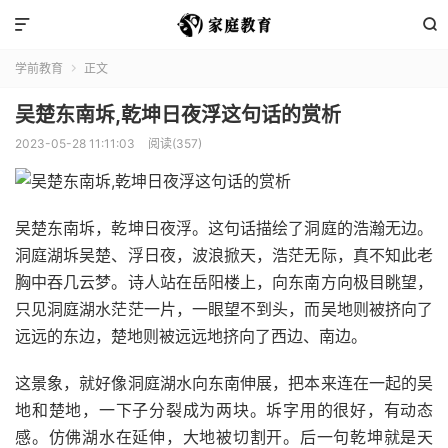


学前教育
正文

吴楚东南坼,乾坤日夜浮这句话的赏析
2023-05-28 11:11:03
阅读(357)
吴楚东南坼，乾坤日夜浮。这句话描绘了洞庭的浩瀚无边。
洞庭湖坼吴楚、浮日夜，波浪掀天，浩茫无际，真不知此老
胸中吞几云梦。诗人站在岳阳楼上，向东南方向极目眺望，
只见洞庭湖水茫茫一片，一眼望不到头，而吴地则被挤向了
远远的东边，楚地则被远远地挤向了西边、南边。
这景象，就好像洞庭湖水向东南伸展，把本来连在一起的吴
地和楚地，一下子分裂成为两块。坼字用的很好，有动态
感。仿佛湖水在延伸，大地被切割开。后一句乾坤就是天