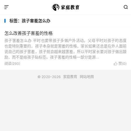


标签：孩子害羞怎么办
怎么改善孩子害羞的性格
孩子害羞怎么办 平时也要带孩子多做户外活动。父母平时对孩子的态度
也是特别重要的，孩子本身就是害羞的性格，家长如果还总是在外人面前
说自己的孩子害羞，孩子就会越来越害羞，所以平时家长要对孩子做出鼓
励，而不是给孩子贴标签。孩子害羞的性格一部分是源...
阅读(293)
赞(
0
)

© 2020-2026
家庭教育
网站地图