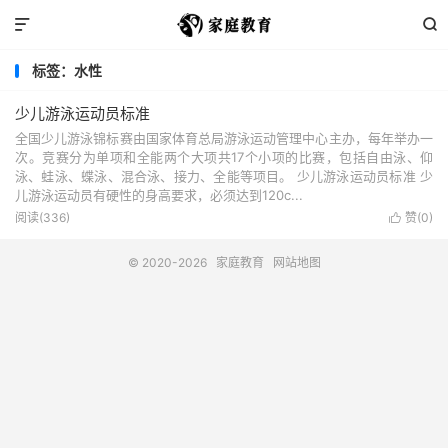


标签：水性
少儿游泳运动员标准
全国少儿游泳锦标赛由国家体育总局游泳运动管理中心主办，每年举办一
次。竞赛分为单项和全能两个大项共17个小项的比赛，包括自由泳、仰
泳、蛙泳、蝶泳、混合泳、接力、全能等项目。 少儿游泳运动员标准 少
儿游泳运动员有硬性的身高要求，必须达到120c...
阅读(336)
赞(
0
)

© 2020-2026
家庭教育
网站地图