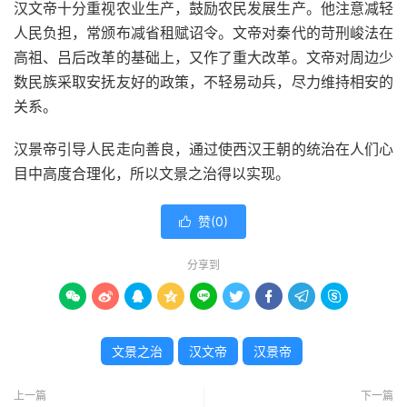
汉文帝十分重视农业生产，鼓励农民发展生产。他注意减轻
人民负担，常颁布减省租赋诏令。文帝对秦代的苛刑峻法在
高祖、吕后改革的基础上，又作了重大改革。文帝对周边少
数民族采取安抚友好的政策，不轻易动兵，尽力维持相安的
关系。
汉景帝引导人民走向善良，通过使西汉王朝的统治在人们心
目中高度合理化，所以文景之治得以实现。
赞(
0
)

分享到









文景之治
汉文帝
汉景帝
上一篇
下一篇