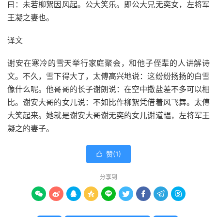
曰：未若柳絮因风起。公大笑乐。即公大兄无奕女，左将军
王凝之妻也。
译文
谢安在寒冷的雪天举行家庭聚会，和他子侄辈的人讲解诗
文。不久，雪下得大了，太傅高兴地说：这纷纷扬扬的白雪
像什么呢。他哥哥的长子谢朗说：在空中撒盐差不多可以相
比。谢安大哥的女儿说：不如比作柳絮凭借着风飞舞。太傅
大笑起来。她就是谢安大哥谢无奕的女儿谢道韫，左将军王
凝之的妻子。
赞(
1
)

分享到








