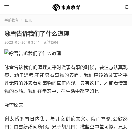


学前教育
正文

咏雪告诉我们了什么道理
2023-05-26 18:35:11
阅读(564)
咏雪告诉我们的道理是平时做事看事的时候，要注意认真观
察，勤于思考,不能只看事物的表面，我们应该透过事物平
凡无奇的外表看到事物的真正内涵。只有这样，才能看清事
物的本质。我们在学习中，在生活中都应如此。
咏雪原文
谢太傅寒雪日内集，与儿女讲论文义。俄而雪骤,公欣然
曰：白雪纷纷何所似。兄子胡儿曰：撒盐空中差可拟。兄女