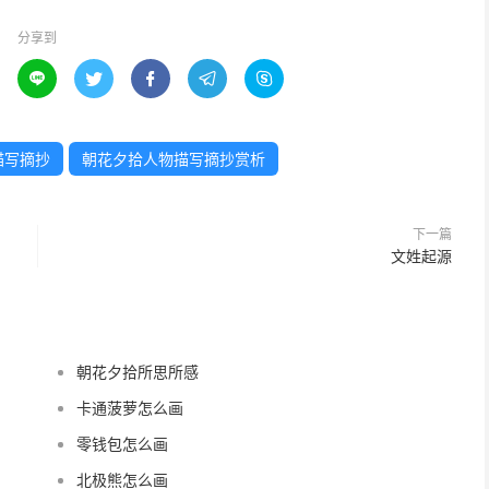
分享到





描写摘抄
朝花夕拾人物描写摘抄赏析
下一篇
文姓起源
朝花夕拾所思所感
卡通菠萝怎么画
零钱包怎么画
北极熊怎么画