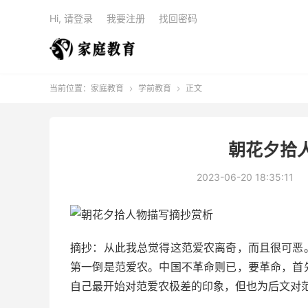
Hi, 请登录
我要注册
找回密码
当前位置：
家庭教育
学前教育
正文


朝花夕拾
2023-06-20 18:35:11
摘抄：从此我总觉得这范爱农离奇，而且很可恶
第一倒是范爱农。中国不革命则已，要革命，首
自己最开始对范爱农极差的印象，但也为后文对