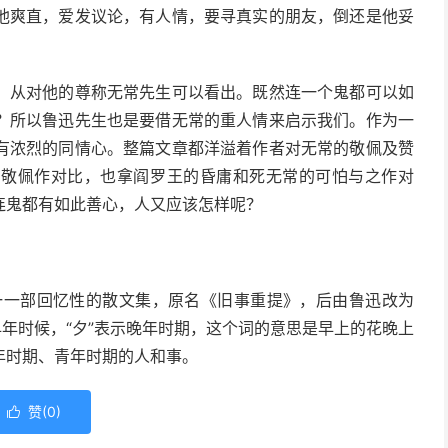
他爽直，爱发议论，有人情，要寻真实的朋友，倒还是他妥
，从对他的尊称无常先生可以看出。既然连一个鬼都可以如
？所以鲁迅先生也是要借无常的重人情来启示我们。作为一
有浓烈的同情心。整篇文章都洋溢着作者对无常的敬佩及赞
的敬佩作对比，也拿阎罗王的昏庸和死无常的可怕与之作对
连鬼都有如此善心，人又应该怎样呢？
唯一一部回忆性的散文集，原名《旧事重提》，后由鲁迅改为
早年时候，“夕”表示晚年时期，这个词的意思是早上的花晚上
年时期、青年时期的人和事。
赞(
0
)
