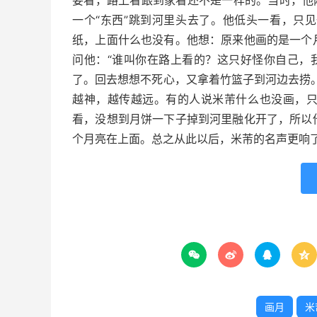
要看，路上看跟到家看还不是一样的。当时，他
一个“东西”跳到河里头去了。他低头一看，只
纸，上面什么也没有。他想：原来他画的是一个
问他：“谁叫你在路上看的？这只好怪你自己，
了。回去想想不死心，又拿着竹篮子到河边去捞
越神，越传越远。有的人说米芾什么也没画，
看，没想到月饼一下子掉到河里融化开了，所以
个月亮在上面。总之从此以后，米芾的名声更响




画月
米