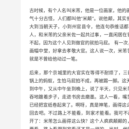
古时候，有个人名叫米芾，他是一位画家，他的
气十分古怪，人们都叫他“米颠”。说他颠，其
大到当朝天子，小到州官县令，他连句恭维话都
人，和米芾的父亲米佐一起共过事，一直闲居在
不起，因为这个人见到做官的就拍马屁。 有一
画幅中堂，好拿去孝敬大官。这人说一次，米芾
就是不曾给他动过一笔。
后来，那个京城里的大官实在等得不耐烦了，三
锅上的蚂蚁，生怕马屁拍不成，再被踢一脚。这
到中午，又从中午坐到晚上，说了半天，只见米
吞地踱着步子，走进书房去磨墨。这人一看，嘴
已经把宣纸卷起来了。啊呀，真是神笔，画得这
回去吧。不过路上不能看，到家才能看。我可不
开了：米芾怎么画得这么快？这个人疯疯颠颠的