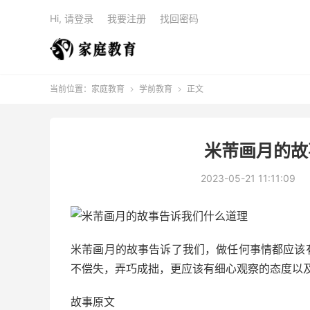
Hi, 请登录
我要注册
找回密码
当前位置：
家庭教育
学前教育
正文


米芾画月的故
2023-05-21 11:11:09
米芾画月的故事告诉了我们，做任何事情都应该
不偿失，弄巧成拙，更应该有细心观察的态度以
故事原文