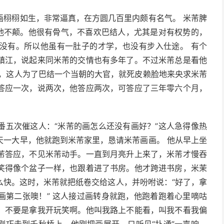
画栩栩如生，非常逼真，在方圆几百里内颇有名气。 米芾脾
实他不颠。他很有骨气，不喜欢巴结人，尤其是对有权势的，
没有。所以他虽有一肚子的才学，也没有步入仕途。 有个
镇江，说起来同米芾的交情也有多年了。不过米芾总是看他
次，这人为了巴结一个当朝的大官，就死皮赖脸地来央求米芾
答应一次，说两次，他答应两次，可答应了三年零六个月，
番五次催这人：“米芾的画怎么还没有画好？”这人急得像热
天一大早，他就跑到米芾家里，恳请米芾画画。 他从早上坐
芾答应，不见米芾动手。一直到月亮升上来了，米芾才慢吞
笑得像个盆子一样，也跟着进了书房。他才跨进书房，米茉
么快。这时，米芾就把纸卷交给这人，并吩咐说：“好了，拿
画第二张噢！” 这人接过画转身就跑，他跑着跑着心里嘀咕
，不要是拿我开玩笑啊。他叫我路上不能看，叫我不看我偏