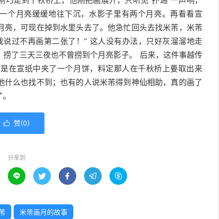
刚巧走到千秋桥上，他刚把画展开，只听见“扑通”一声响，
见一个月亮缓缓地往下沉，水影子里有两个月亮。再看看宣
月亮，可现在掉到水里头去了。他急忙回头去找米芾，米芾
我说过不再画第二张了！” 这人没有办法，只好灰溜溜地走
。捞了三天三夜也不曾捞到个月亮影子。 后来，这件事越传
只是在宣纸中夹了一个月饼，料定那人在千秋桥上要取出来
他什么也找不到；也有的人说米芾得到神仙相助，真的画了
了。
赞(
0
)

分享到





芾
米芾画月的故事