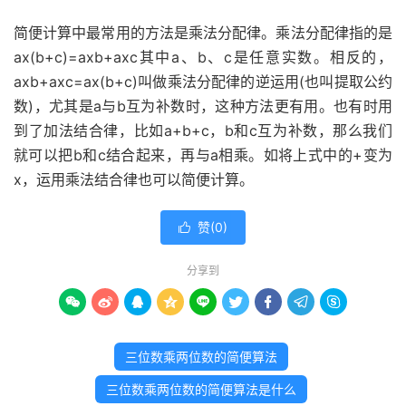
简便计算中最常用的方法是乘法分配律。乘法分配律指的是
ax(b+c)=axb+axc其中a、b、c是任意实数。相反的，
axb+axc=ax(b+c)叫做乘法分配律的逆运用(也叫提取公约
数)，尤其是a与b互为补数时，这种方法更有用。也有时用
到了加法结合律，比如a+b+c，b和c互为补数，那么我们
就可以把b和c结合起来，再与a相乘。如将上式中的+变为
x，运用乘法结合律也可以简便计算。
赞(
0
)

分享到









三位数乘两位数的简便算法
三位数乘两位数的简便算法是什么