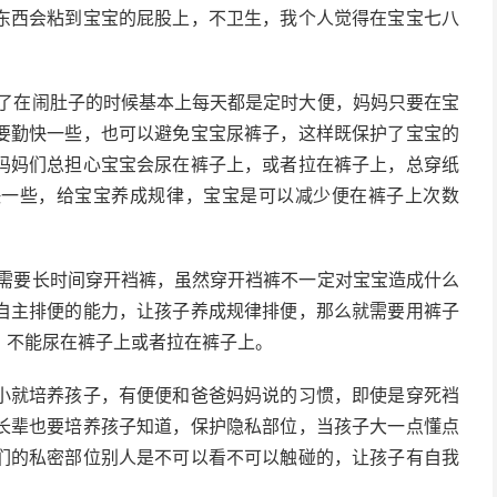
东西会粘到宝宝的屁股上，不卫生，我个人觉得在宝宝七八
了在闹肚子的时候基本上每天都是定时大便，妈妈只要在宝
要勤快一些，也可以避免宝宝尿裤子，这样既保护了宝宝的
妈妈们总担心宝宝会尿在裤子上，或者拉在裤子上，总穿纸
快一些，给宝宝养成规律，宝宝是可以减少便在裤子上次数
需要长时间穿开裆裤，虽然穿开裆裤不一定对宝宝造成什么
自主排便的能力，让孩子养成规律排便，那么就需要用裤子
，不能尿在裤子上或者拉在裤子上。
小就培养孩子，有便便和爸爸妈妈说的习惯，即使是穿死裆
长辈也要培养孩子知道，保护隐私部位，当孩子大一点懂点
们的私密部位别人是不可以看不可以触碰的，让孩子有自我