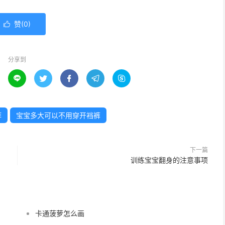
赞(
0
)

分享到





裤
宝宝多大可以不用穿开裆裤
下一篇
训练宝宝翻身的注意事项
卡通菠萝怎么画