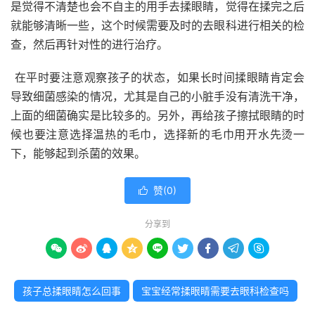
是觉得不清楚也会不自主的用手去揉眼睛，觉得在揉完之后
就能够清晰一些，这个时候需要及时的去眼科进行相关的检
查，然后再针对性的进行治疗。
在平时要注意观察孩子的状态，如果长时间揉眼睛肯定会
导致细菌感染的情况，尤其是自己的小脏手没有清洗干净，
上面的细菌确实是比较多的。另外，再给孩子擦拭眼睛的时
候也要注意选择温热的毛巾，选择新的毛巾用开水先烫一
下，能够起到杀菌的效果。
赞(
0
)

分享到









孩子总揉眼睛怎么回事
宝宝经常揉眼睛需要去眼科检查吗