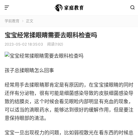


学前教育
正文

宝宝经常揉眼睛需要去眼科检查吗
2023-05-02 18:35:03
阅读(192)
孩子总揉眼睛怎么回事
经常用手去揉眼睛那肯定是有原因的，在宝宝揉眼睛的同时
还伴有分泌物，很有可能是细菌感染导致的皮肤细菌感染导
致的结膜炎，这个时候会看见眼睑内部明显有充血的现象，
可以适当的滴眼药水，能够达到很好的缓解作用，但是要注
意保持眼部的清洁。
宝宝一旦出现视力的问题，比如弱视散光在看东西的时候总