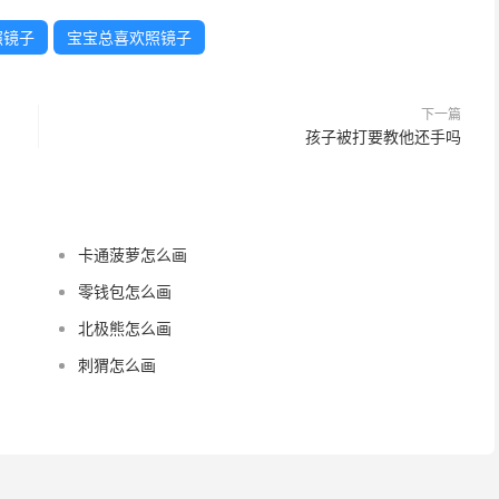
照镜子
宝宝总喜欢照镜子
下一篇
孩子被打要教他还手吗
卡通菠萝怎么画
零钱包怎么画
北极熊怎么画
刺猬怎么画