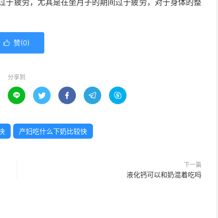
过于疲劳，尤其是在坐月子的期间过于疲劳，对于身体的整
。
赞(
0
)

分享到





快
产妇吃什么下奶比较快
下一篇
液化钙可以和奶混着吃吗