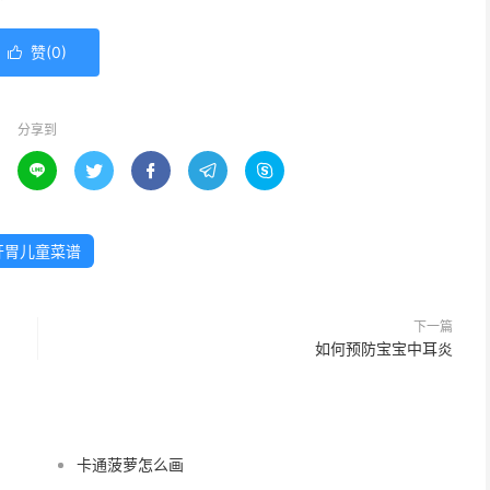
赞(
0
)

分享到





开胃儿童菜谱
下一篇
如何预防宝宝中耳炎
卡通菠萝怎么画