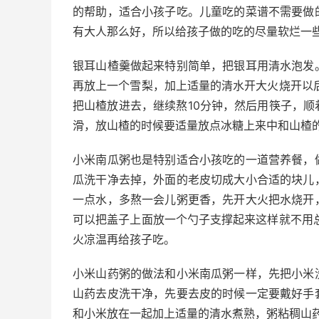
的帮助，适合小孩子吃。儿童吃的菜谱不需要做
有大人那么好，所以给孩子做的吃的尽量软烂一
银耳山楂羹做起来特别简单，把银耳用清水泡发
再放上一个雪梨，加上适量的清水开大火烧开以
把山楂放进去，继续熬10分钟，然后用筷子，
滑，放山楂的时候要适量放点冰糖上来中和山楂
小米南瓜粥也是特别适合小孩吃的一道营养餐，
瓜洗干净去掉，外面的老皮切成大小合适的块儿
一点水，多熬一会儿粥更香，先开大火把水烧开
可以把盖子上面放一个勺子支撑起来这样就不用
火凉温再给孩子吃。
小米山药粥的做法和小米南瓜粥一样，先把小米
山药去皮洗干净，先要去皮的时候一定要戴好手
和小米放在一起加上适量的清水煮熟，粥粘稠山