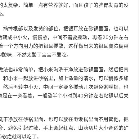
的太复杂，简单一点有营养就好，而且孩子的脾胃发育的没
些。
。摘掉根部以及发黄的部位，把银耳放在砂锅里面，也可以
后转成中小火，慢慢熬，中间不需要搅动，再煮20分钟左右
顺着一个方向用力的把银耳搅散，这样做出来的银耳羹浓稠爽
的酸味，不然太酸了宝宝不爱吃。
做法也非常简单，把小米淘洗干净放进砂锅里面，然后把南
，和小米一起放进砂锅里，加上适量的清水，可以稍微多加
，然后再转中小火，中间一定要多搅动几次避免粥噗锅，也
总是在一旁看着，一般熬半个小时到40分钟左右粘稠以后关
洗干净放在砂锅里面，也可以放在电饭锅里面不用管他，把
套，避免引起过敏，手上会起红点，山药切片大小合适的矿
药软烂就可以吃了。