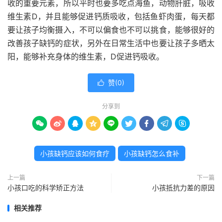
收的重要元素，所以平时也要多吃点海鱼，动物肝脏，吸收
维生素D，并且能够促进钙质吸收，包括鱼虾肉蛋，每天都
要让孩子均衡摄入，不可以偏食也不可以挑食，能够很好的
改善孩子缺钙的症状，另外在日常生活中也要让孩子多晒太
阳，能够补充身体的维生素，D促进钙吸收。
赞(
0
)

分享到









小孩缺钙应该如何食疗
小孩缺钙怎么食补
上一篇
下一篇
小孩口吃的科学矫正方法
小孩抵抗力差的原因
相关推荐