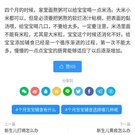
四个月的时候，家里面熬粥可以给宝宝喝一点米汤。大米小
米都可以，但是必须要把粥熬的软烂汤汁粘稠，把表面的黏
汤喂，给宝宝喝几口，不要给太多。一定要注意，米汤里面
不能有米粒，尤其是大米粒，宝宝这个时候还消化不好。给
宝宝添加辅食已经是一个循序渐进的过程，第一次不能太
多，慢慢的一点点宝宝的肠胃能够适应了以后逐渐增加。
赞(
0
)

分享到









4个月宝宝辅食有什么
4个月宝宝辅食选择哪几种呢
上一篇
下一篇
新生儿打嗝怎么办
新生儿黄疸怎么办