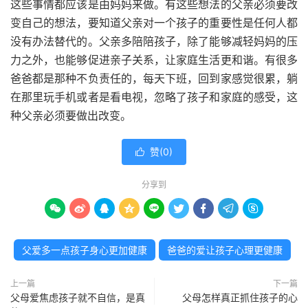
这些事情都应该是由妈妈来做。有这些想法的父亲必须要改
变自己的想法，要知道父亲对一个孩子的重要性是任何人都
没有办法替代的。父亲多陪陪孩子，除了能够减轻妈妈的压
力之外，也能够促进亲子关系，让家庭生活更和谐。有很多
爸爸都是那种不负责任的，每天下班，回到家感觉很累，躺
在那里玩手机或者是看电视，忽略了孩子和家庭的感受，这
种父亲必须要做出改变。
赞(
0
)

分享到









父爱多一点孩子身心更加健康
爸爸的爱让孩子心理更健康
上一篇
下一篇
父母爱焦虑孩子就不自信，是真
父母怎样真正抓住孩子的心