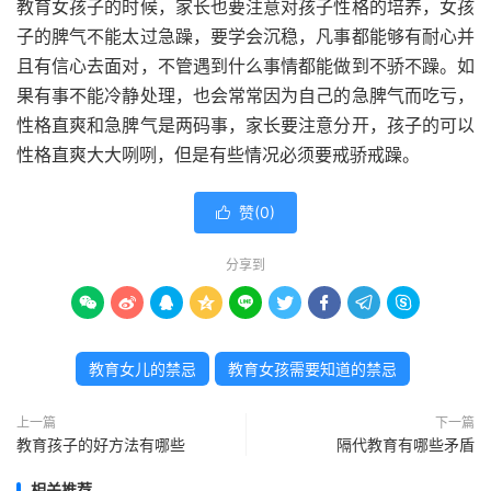
教育女孩子的时候，家长也要注意对孩子性格的培养，女孩
子的脾气不能太过急躁，要学会沉稳，凡事都能够有耐心并
且有信心去面对，不管遇到什么事情都能做到不骄不躁。如
果有事不能冷静处理，也会常常因为自己的急脾气而吃亏，
性格直爽和急脾气是两码事，家长要注意分开，孩子的可以
性格直爽大大咧咧，但是有些情况必须要戒骄戒躁。
赞(
0
)

分享到









教育女儿的禁忌
教育女孩需要知道的禁忌
上一篇
下一篇
教育孩子的好方法有哪些
隔代教育有哪些矛盾
相关推荐