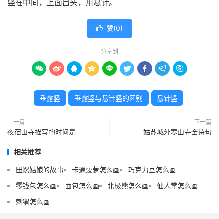
竖在中间，上面出头，用悬针。
赞(
0
)

分享到









垂露竖
垂露竖与悬针竖的区别
悬针竖
上一篇
下一篇
夜宿山寺描写的时间是
姑苏城外寒山寺全诗句
相关推荐
田螺姑娘的故事
卡通菠萝怎么画
巧克力豆怎么画
零钱包怎么画
面包怎么画
北极熊怎么画
仙人掌怎么画
刺猬怎么画