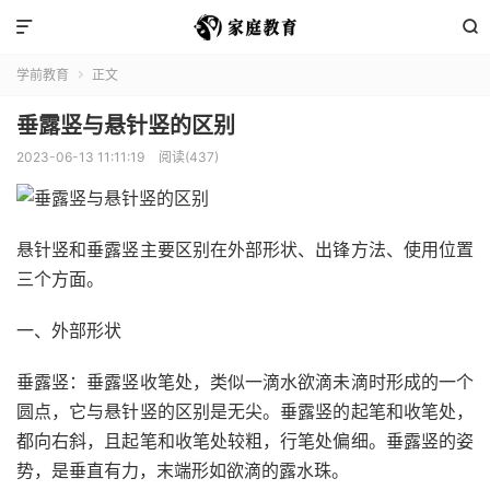


学前教育
正文

垂露竖与悬针竖的区别
2023-06-13 11:11:19
阅读(437)
悬针竖和垂露竖主要区别在外部形状、出锋方法、使用位置
三个方面。
一、外部形状
垂露竖：垂露竖收笔处，类似一滴水欲滴未滴时形成的一个
圆点，它与悬针竖的区别是无尖。垂露竖的起笔和收笔处，
都向右斜，且起笔和收笔处较粗，行笔处偏细。垂露竖的姿
势，是垂直有力，末端形如欲滴的露水珠。