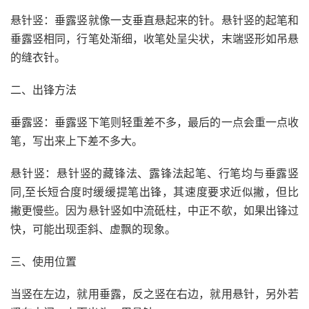
悬针竖：垂露竖就像一支垂直悬起来的针。悬针竖的起笔和
垂露竖相同，行笔处渐细，收笔处呈尖状，末端竖形如吊悬
的缝衣针。
二、出锋方法
垂露竖：垂露竖下笔则轻重差不多，最后的一点会重一点收
笔，写出来上下差不多大。
悬针竖：悬针竖的藏锋法、露锋法起笔、行笔均与垂露竖
同,至长短合度时缓缓提笔出锋，其速度要求近似撇，但比
撇更慢些。因为悬针竖如中流砥柱，中正不欹，如果出锋过
快，可能出现歪斜、虚飘的现象。
三、使用位置
当竖在左边，就用垂露，反之竖在右边，就用悬针，另外若