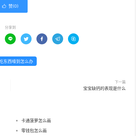
赞(
0
)

分享到





吃东西噎到怎么办
下一篇
宝宝缺钙的表现是什么
卡通菠萝怎么画
零钱包怎么画