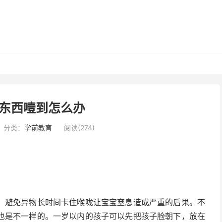
东西噎到怎么办
分类：
学前教育
阅读(274)
。避免异物长时间卡住喉咙让宝宝窒息造成严重的后果。不
也是不一样的。一岁以内的孩子可以先把孩子脸朝下，放在