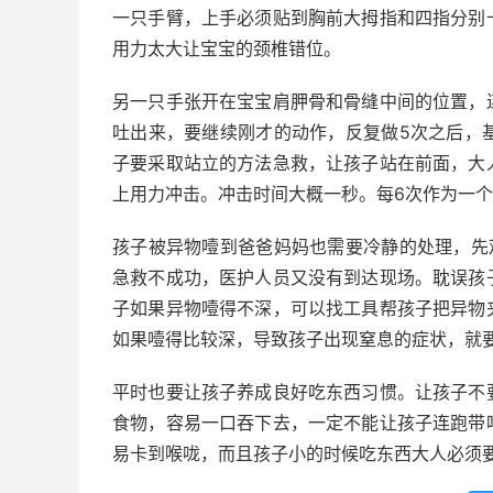
一只手臂，上手必须贴到胸前大拇指和四指分别
用力太大让宝宝的颈椎错位。
另一只手张开在宝宝肩胛骨和骨缝中间的位置，
吐出来，要继续刚才的动作，反复做5次之后，
子要采取站立的方法急救，让孩子站在前面，大
上用力冲击。冲击时间大概一秒。每6次作为一
孩子被异物噎到爸爸妈妈也需要冷静的处理，先
急救不成功，医护人员又没有到达现场。耽误孩
子如果异物噎得不深，可以找工具帮孩子把异物
如果噎得比较深，导致孩子出现窒息的症状，就
平时也要让孩子养成良好吃东西习惯。让孩子不
食物，容易一口吞下去，一定不能让孩子连跑带
易卡到喉咙，而且孩子小的时候吃东西大人必须